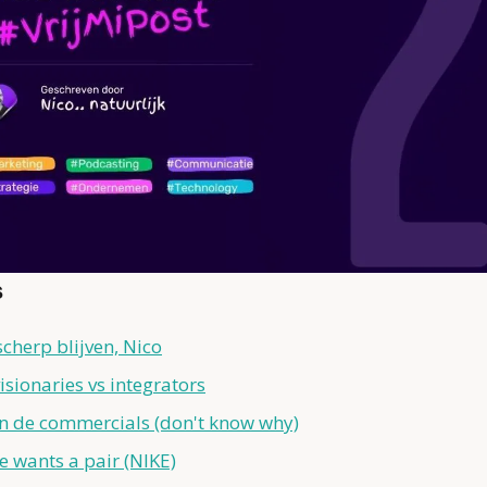
s
cherp blijven, Nico
visionaries vs integrators
n de commercials (don't know why)
e wants a pair (NIKE)