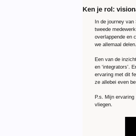
Ken je rol: visio
In de journey van
tweede medewerker
overlappende en c
we allemaal delen
Een van de inzicht
en ‘integrators’. 
ervaring met dit 
ze allebei even bel
P.s. Mijn ervaring
vliegen.