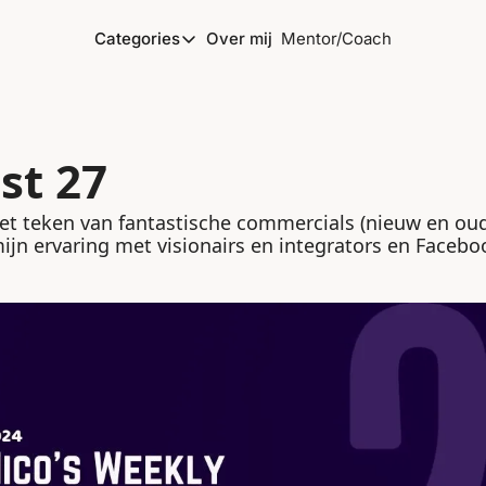
Categories
Over mij
Mentor/Coach
Categories
Marketing
Ondernemen
st 27
Personal development
Podcasting
et teken van fantastische commercials (nieuw en oud)
ijn ervaring met visionairs en integrators en Facebo
Productiviteit
Strategie
VrijMiPost