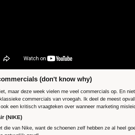
commercials (don't know why)
et, maar deze week vielen me veel commercials op. En niet 
klassieke commercials van vroegah. Ik deel de meest opvalle
ok een kritisch vraagteken over wanneer marketing mislei
ir (NIKE)
et die van Nike, want de schoenen zelf hebben ze al heel go