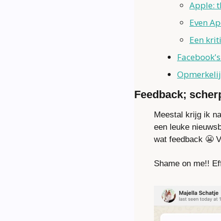
Apple: 
Even Ap
Een kri
Facebook's
Opmerkelij
Feedback; scherp
Meestal krijg ik n
een leuke nieuwsbr
wat feedback 
😬
 
Shame on me!! Effe