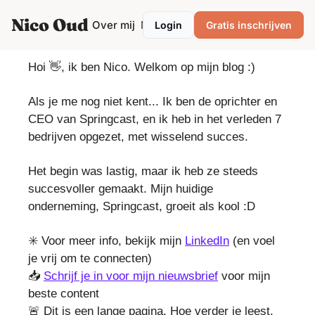
Nico Oud
Categories
Over mij
Mentor/Coach
Login
Gratis inschrijven
Categories
Marketing
Hoi
👋
, ik ben Nico. Welkom op mijn blog :)
Ondernemen
Als je me nog niet kent... Ik ben de oprichter en
Personal development
CEO van Springcast, en ik heb in het verleden 7
bedrijven opgezet, met wisselend succes.
Podcasting
Productiviteit
Het begin was lastig, maar ik heb ze steeds
succesvoller gemaakt. Mijn huidige
Strategie
onderneming, Springcast, groeit als kool :D
VrijMiPost
✳️ Voor meer info, bekijk mijn
LinkedIn
(en voel
je vrij om te connecten)
📥
Schrijf je in voor mijn nieuwsbrief
voor mijn
beste content
🚨
Dit is een lange pagina. Hoe verder je leest,