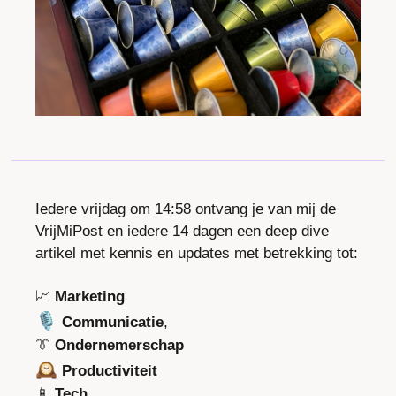
Iedere vrijdag om 14:58 ontvang je van mij de 
VrijMiPost en iedere 14 dagen een deep dive 
artikel met kennis en updates met betrekking tot:
📈
Marketing
🎙️ 
Communicatie
, 
👔
Ondernemerschap
🕰️ 
Productiviteit
📱
Tech
.