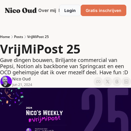
Nico Oud
Categories
Over mij
Mentor/Coach
Login
Gratis inschrijven
Categories
Marketing
Ondernemen
Home
Posts
VrijMiPost 25
VrijMiPost 25
Personal development
Podcasting
Gave dingen bouwen, Briljante commercial van 
Pepsi, Notion als backbone van Springcast en een 
Productiviteit
OCD geheimpje dat ik over mezelf deel. Have fun :D
Nico Oud
Strategie
Jun 21, 2024
VrijMiPost