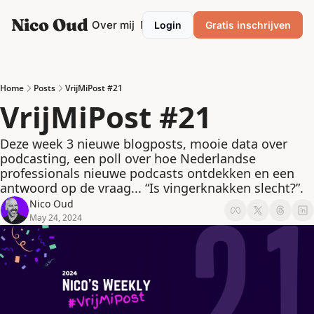
Nico Oud
Categories
Over mij
Mentor/Coach
Login
Gratis inschrijven
Categories
Marketing
Ondernemen
Home
Posts
VrijMiPost #21
VrijMiPost #21
Personal development
Podcasting
Deze week 3 nieuwe blogposts, mooie data over 
podcasting, een poll over hoe Nederlandse 
Productiviteit
professionals nieuwe podcasts ontdekken en een 
antwoord op de vraag... “Is vingerknakken slecht?”.
Strategie
Nico Oud
VrijMiPost
May 24, 2024