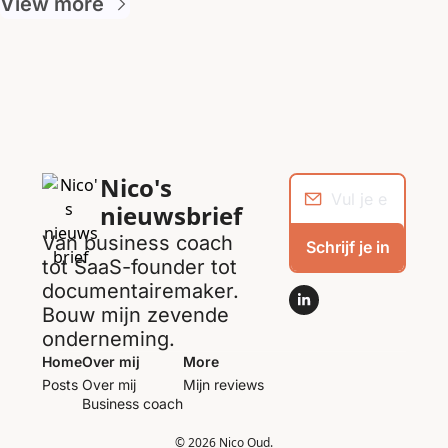
View more
Nico's 
nieuwsbrief
Van business coach 
Schrijf je in
tot SaaS-founder tot 
documentairemaker. 
Bouw mijn zevende 
onderneming.
Home
Over mij
More
Posts
Over mij
Mijn reviews
Business coach
© 2026 Nico Oud.