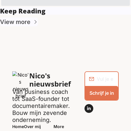
Keep Reading
View more
Nico's 
nieuwsbrief
Van business coach 
Schrijf je in
tot SaaS-founder tot 
documentairemaker. 
Bouw mijn zevende 
onderneming.
Home
Over mij
More