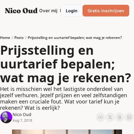
Nico Oud
Categories
Over mij
Mentor/Coach
Login
Gratis inschrijven
Categories
Marketing
Ondernemen
Home
Posts
Prijsstelling en uurtarief bepalen; wat mag je rekenen?
Prijsstelling en 
Personal development
uurtarief bepalen; 
Podcasting
Productiviteit
wat mag je rekenen?
Strategie
Het is misschien wel het lastigste onderdeel van 
VrijMiPost
jezelf verhuren. Jezelf prijzen en veel zelfstandigen 
maken een cruciale fout. Wat voor tarief kun je 
rekenen? Wat is eerlijk?
Nico Oud
Aug 7, 2018