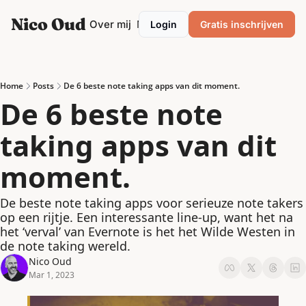
Nico Oud
Categories
Over mij
Mentor/Coach
Login
Gratis inschrijven
Categories
Marketing
Ondernemen
Home
Posts
De 6 beste note taking apps van dit moment.
De 6 beste note 
Personal development
taking apps van dit 
Podcasting
Productiviteit
moment.
Strategie
De beste note taking apps voor serieuze note takers 
VrijMiPost
op een rijtje. Een interessante line-up, want het na 
het ‘verval’ van Evernote is het het Wilde Westen in 
de note taking wereld.
Nico Oud
Mar 1, 2023