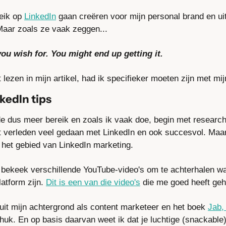
eik op 
LinkedIn
 gaan creëren voor mijn personal brand en uitei
Maar zoals ze vaak zeggen...
ou wish for. You might end up getting it.
t lezen in mijn artikel, had ik specifieker moeten zijn met mi
kedIn tips
de dus meer bereik en zoals ik vaak doe, begin met research
t verleden veel gedaan met LinkedIn en ook succesvol. Maar n
 het gebied van LinkedIn marketing.
n bekeek verschillende YouTube-video's om te achterhalen wa
atform zijn. 
Dit is een van die video's
 die me goed heeft geh
uit mijn achtergrond als content marketeer en het boek 
Jab,
uk. En op basis daarvan weet ik dat je luchtige (snackable)