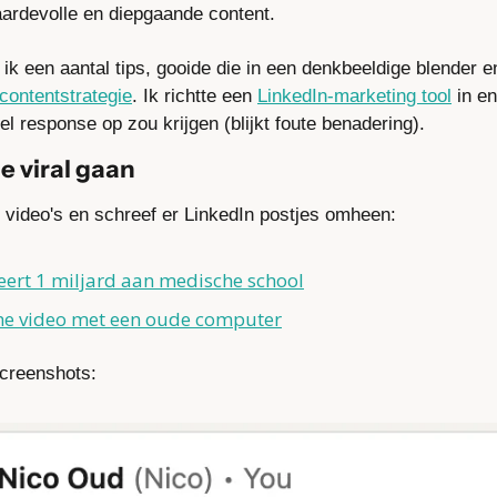
ardevolle en diepgaande content.
k een aantal tips, gooide die in een denkbeeldige blender en
contentstrategie
. Ik richtte een 
LinkedIn-marketing tool
 in e
l response op zou krijgen (blijkt foute benadering).
e viral gaan
 video's en schreef er LinkedIn postjes omheen:
ert 1 miljard aan medische school
he video met een oude computer
screenshots: