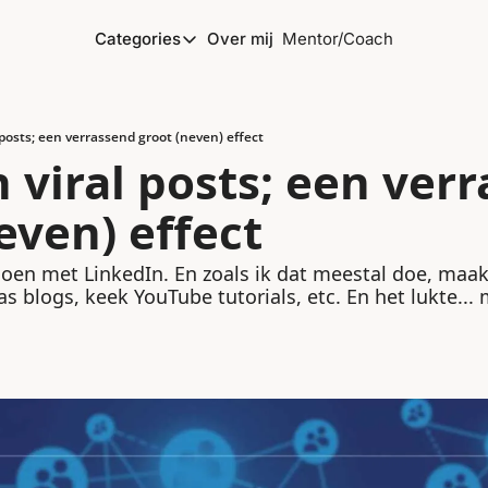
Categories
Over mij
Mentor/Coach
Categories
Marketing
Ondernemen
 posts; een verrassend groot (neven) effect
 viral posts; een verr
Personal development
even) effect
Podcasting
Productiviteit
oen met LinkedIn. En zoals ik dat meestal doe, maakte
s blogs, keek YouTube tutorials, etc. En het lukte... m
Strategie
VrijMiPost