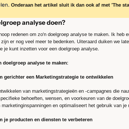
len.
Onderaan het artikel sluit ik dan ook af met 'The sta
groep analyse doen? 
 hoop redenen om zo'n doelgroep analyse te maken. Ik heb er 
 zijn er nog veel meer te bedenken. Uiteraard duiken we later i
e je kunt inzetten voor een doelgroep analyse.
 doelgroep analyse te maken:
om gerichter een Marketingstrategie te ontwikkelen
ontwikkelen van marketingstrategieën en -campagnes die nauw
pecifieke behoeften, wensen, en voorkeuren van de doelgroe
an marketinginspanningen en optimaliseert het gebruik van je
om je producten en diensten te verbeteren