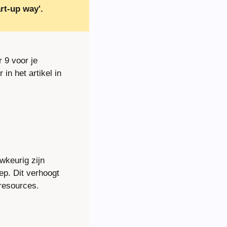
rt-up way'.
9 voor je 
n het artikel in 
keurig zijn 
p. Dit verhoogt 
 resources.