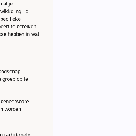
al je 
ikkeling, je 
pecifieke 
ert te bereiken, 
sse hebben in wat 
oodschap, 
lgroep op te 
 beheersbare 
n worden 
 traditionele 