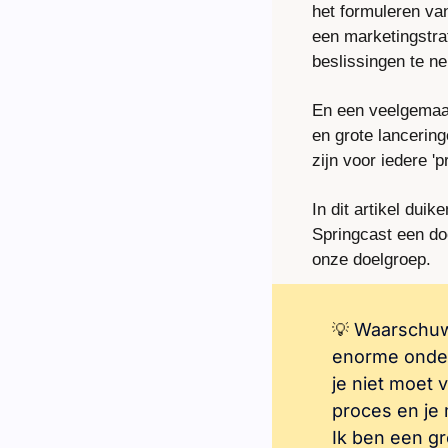
het formuleren van
een marketingstrat
beslissingen te n
En een veelgemaakt
en grote lancering
zijn voor iedere 'p
In dit artikel duik
Springcast een do
onze doelgroep.
Waarschuwi
💡
enorme onderz
je niet moet v
proces en je 
Ik ben een gr