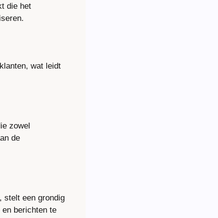
 die het 
iseren.
anten, wat leidt 
ie zowel 
an de 
stelt een grondig 
en berichten te 