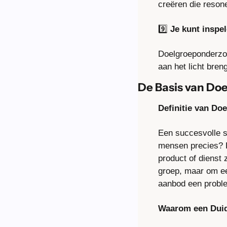
creëren die reson
9️⃣ 
Je kunt inspe
Doelgroeponderzo
aan het licht bren
De Basis van Do
Definitie van Doe
Een succesvolle s
mensen precies? D
product of dienst 
groep, maar om ee
aanbod een proble
Waarom een Duidel