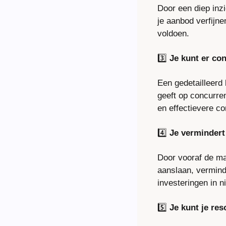
Door een diep inzic
je aanbod verfijne
voldoen.
3️⃣ 
Je kunt er co
Een gedetailleerd 
geeft op concurren
en effectievere c
4️⃣ 
Je vermindert 
Door vooraf de mar
aanslaan, vermind
investeringen in 
5️⃣ 
Je kunt je res