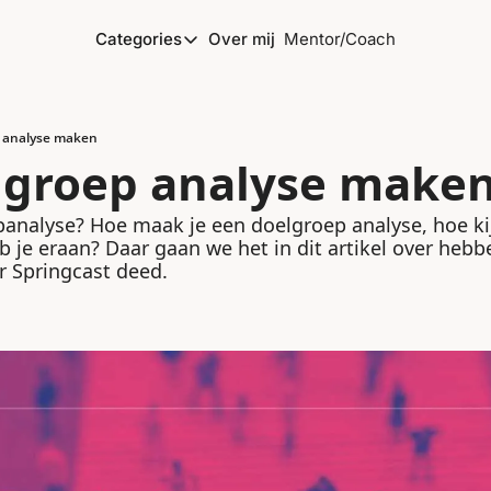
Categories
Over mij
Mentor/Coach
Categories
Marketing
Ondernemen
 analyse maken
lgroep analyse make
Personal development
Podcasting
analyse? Hoe maak je een doelgroep analyse, hoe kijk
b je eraan? Daar gaan we het in dit artikel over hebb
Productiviteit
or Springcast deed.
Strategie
VrijMiPost