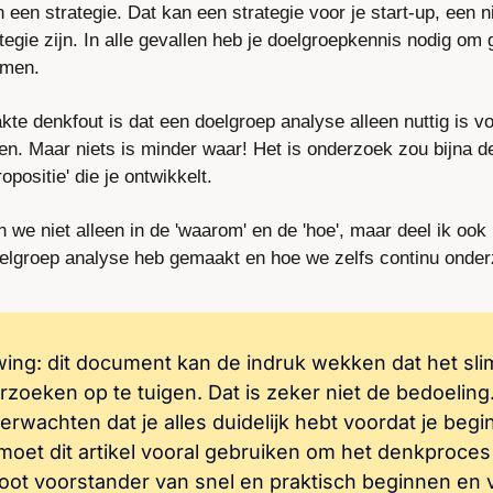
 een strategie. Dat kan een strategie voor je start-up, een n
egie zijn. In alle gevallen heb je doelgroepkennis nodig om 
emen.
e denkfout is dat een doelgroep analyse alleen nuttig is voo
en. Maar niets is minder waar! Het is onderzoek zou bijna d
ropositie' die je ontwikkelt. 
en we niet alleen in de 'waarom' en de 'hoe', maar deel ik ook 
elgroep analyse heb gemaakt en hoe we zelfs continu onder
ng: dit document kan de indruk wekken dat het slim
oeken op te tuigen. Dat is zeker niet de bedoeling. 
erwachten dat je alles duidelijk hebt voordat je begint
moet dit artikel vooral gebruiken om het denkproces t
oot voorstander van snel en praktisch beginnen en v