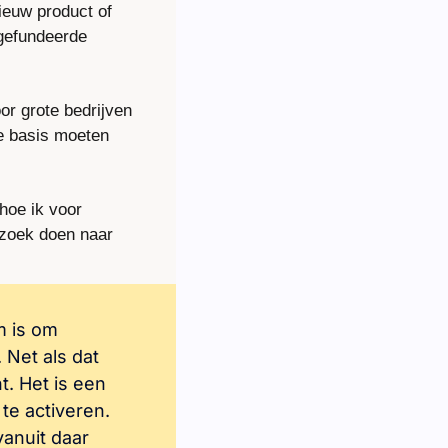
ieuw product of 
gefundeerde 
r grote bedrijven 
e basis moeten 
hoe ik voor 
zoek doen naar 
 is om 
Net als dat 
. Het is een 
e activeren. 
anuit daar 