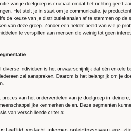
nitie van je doelgroep is cruciaal omdat het richting geeft aan 
gen. Het stelt je in staat om je communicatie, je productontw
zelfs de keuze van je distributiekanalen af te stemmen op de s
en van deze groep. Zonder een helder beeld van wie je probe
 middelen te verspillen aan mensen die weinig tot geen intere
Segmentatie
 diverse individuen is het onwaarschijnlijk dat één enkele b
 iedereen zal aanspreken. Daarom is het belangrijk om je doe
n. 
 proces van het onderverdelen van je doelgroep in kleinere,
meenschappelijke kenmerken delen. Deze segmenten kunne
sis van verschillende criteria:
ie
: Leeftijd, geslacht, inkomen, opleidingsniveau, enz., zijn