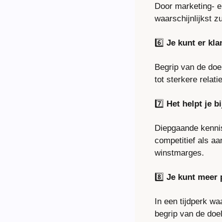
Door marketing- e
waarschijnlijkst z
6️⃣ 
Je kunt er kla
Begrip van de doel
tot sterkere relati
7️⃣ 
Het helpt je b
Diepgaande kennis 
competitief als aa
winstmarges.
8️⃣ 
Je kunt meer 
In een tijdperk w
begrip van de doel