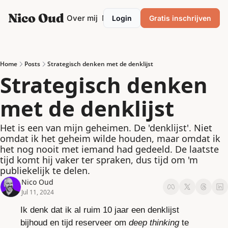
Nico Oud
Categories
Over mij
Mentor/Coach
Login
Gratis inschrijven
Categories
Marketing
Ondernemen
Home
Posts
Strategisch denken met de denklijst
Strategisch denken 
Personal development
met de denklijst
Podcasting
Productiviteit
Het is een van mijn geheimen. De 'denklijst'. Niet 
omdat ik het geheim wilde houden, maar omdat ik 
Strategie
het nog nooit met iemand had gedeeld. De laatste 
VrijMiPost
tijd komt hij vaker ter spraken, dus tijd om 'm 
publiekelijk te delen.
Nico Oud
Jul 11, 2024
Ik denk dat ik al ruim 10 jaar een denklijst 
bijhoud en tijd reserveer om 
deep thinking 
te 