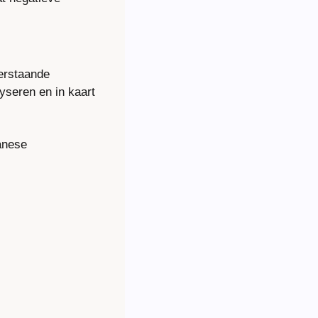
erstaande 
seren en in kaart 
anese 