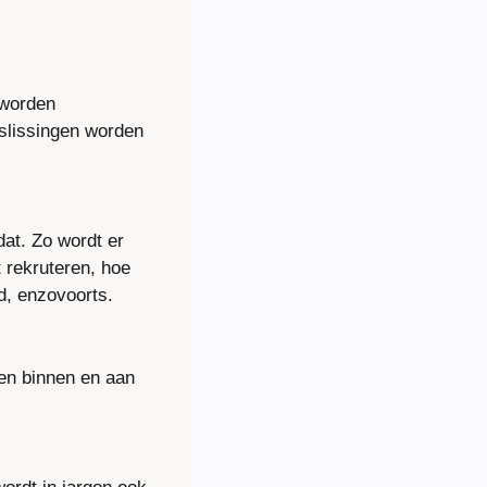
worden 
lissingen worden 
at. Zo wordt er 
rekruteren, hoe 
d, enzovoorts.
n binnen en aan 