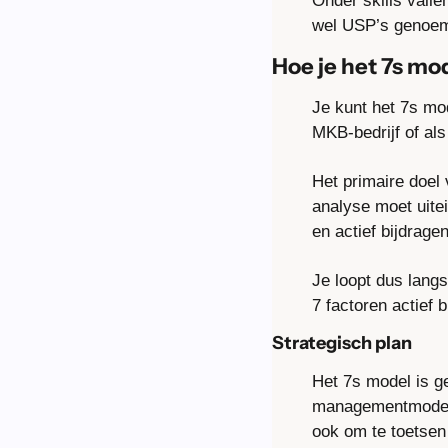
Onder skills valle
wel USP’s genoemd
Hoe je het 7s mo
Je kunt het 7s mo
MKB-bedrijf of al
Het primaire doel 
analyse moet uitein
en actief bijdrage
Je loopt dus langs
7 factoren actief 
Strategisch plan
Het 7s model is ge
managementmodelle
ook om te toetsen 