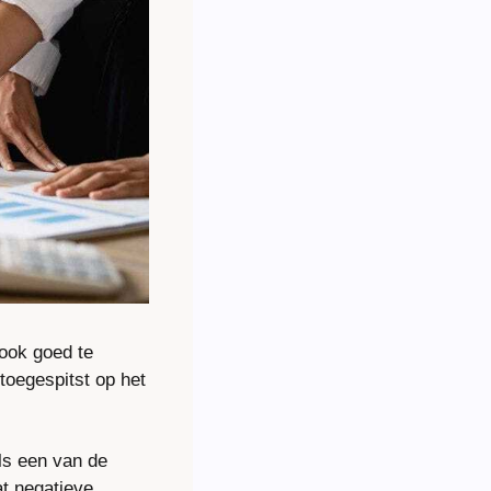
ook goed te 
 toegespitst op het 
ls een van de 
t negatieve 