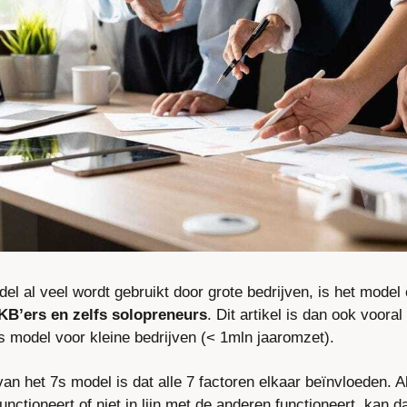
l al veel wordt gebruikt door grote bedrijven, is het model 
KB’ers en zelfs solopreneurs
. Dit artikel is dan ook vooral
s model voor kleine bedrijven (< 1mln jaaromzet).
an het 7s model is dat alle 7 factoren elkaar beïnvloeden. A
unctioneert of niet in lijn met de anderen functioneert, kan da