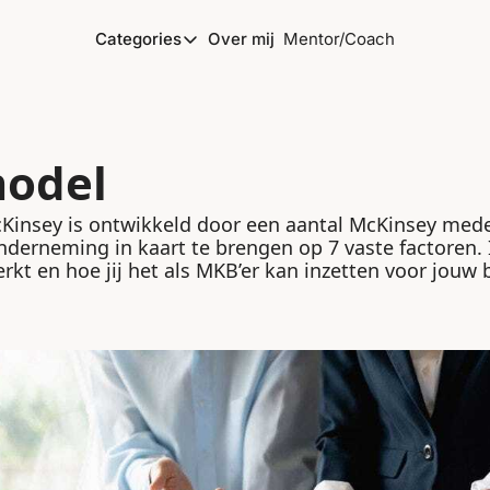
Categories
Over mij
Mentor/Coach
Categories
Marketing
Ondernemen
model
Personal development
Podcasting
Kinsey is ontwikkeld door een aantal McKinsey med
derneming in kaart te brengen op 7 vaste factoren. In 
Productiviteit
rkt en hoe jij het als MKB’er kan inzetten voor jouw 
Strategie
VrijMiPost