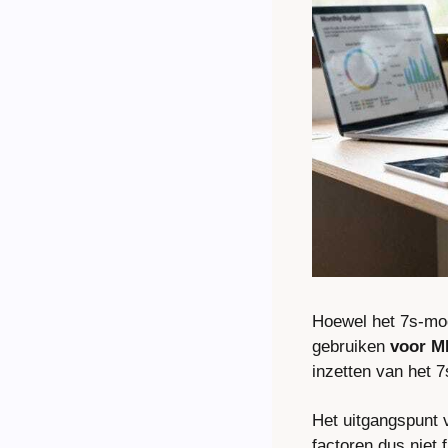
Hoewel het 7s-mode
gebruiken 
voor M
inzetten van het 7
Het uitgangspunt v
factoren dus niet f