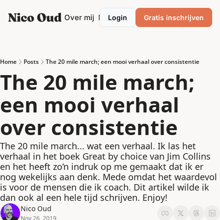
Nico Oud
Categories
Over mij
Mentor/Coach
Login
Gratis inschrijven
Categories
Marketing
Ondernemen
Home
Posts
The 20 mile march; een mooi verhaal over consistentie
The 20 mile march; 
Personal development
een mooi verhaal 
Podcasting
Productiviteit
over consistentie
Strategie
The 20 mile march... wat een verhaal. Ik las het 
VrijMiPost
verhaal in het boek Great by choice van Jim Collins 
en het heeft zo’n indruk op me gemaakt dat ik er 
nog wekelijks aan denk. Mede omdat het waardevol 
is voor de mensen die ik coach. Dit artikel wilde ik 
dan ook al een hele tijd schrijven. Enjoy!
Nico Oud
Nov 26, 2019